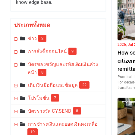
knowledge base.
ประเภททั้งหมด
ข่าว
2
2026, Jul 
การสั่งซื้อออนไลน์
9
How se
citizen
บัตรของขวัญและรหัสเติมเงินล่วง
remitt
หน้า
8
Practical 
For decade
เติมเงินมือถือและข้อมูล
22
transfers 
โปรโมชั่น
7
บัตรรางวัล CY.SEND
8
การชำระเงินและยอดเงินคงเหลือ
19