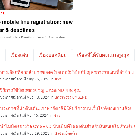
 25
mobile line registration: new
ar & deadlines
onnectivity • Reading time: 1-2 minutes
is: your brother in Mexico is waiting for an
all, or a friend visiti...
เรื่องเด่น
เรื่องยอดนิยม
เรื่องที่ได้รับคะแนนสูงสุด
ทางเลือกที่ยากลำบากของครีเอเตอร์: วิธีแก้ปัญหาการรับเงินที่ล่าช้า
ประกาศเมื่อวันที่ May 26, 2026 in
ข่าว
วิธีการใช้บัตรของขวัญ CY.SEND ของคุณ
ประกาศเมื่อวันที่ Aug 13, 2024 in
บัตรรางวัล CY.SEND
ประกาศที่น่าตื่นเต้น: ภาษาอิตาลีมีให้บริการบนเว็บไซต์ของเราแล้ว!
 16
ประกาศเมื่อวันที่ Apr 16, 2024 in
ข่าว
ing borderless growth: the
ic power of gift cards or
ทำไมบัตรรางวัล CY.SEND นั้นเป็นที่โดดเด่นสำหรับสิ่งส่งเสริมสำหรับ
ss
ประกาศเมื่อวันที่ Aug 29, 2023 in
หัวข้อเบ็ดเสร็จ