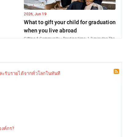
2026, Jun 19
What to gift your child for graduation
when you live abroad
Gifting & Community • Reading time: 1-2 minutes The
video call connects, and there they are—wearing the
cap and gown, holding the diplo...
 และรับรายได้จากทั่วโลกในทันที
2026, Jun 15
Managing your home country bills
while living as an expat
องค์กร?
Gifting & community• Reading time: 1-2 minutes