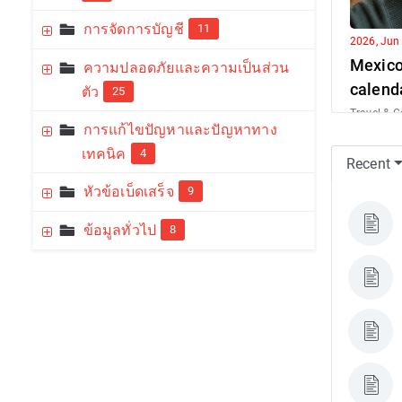
การจัดการบัญชี
11
2026, Jun
Mexico 
ความปลอดภัยและความเป็นส่วน
calend
ตัว
25
Travel & C
การแก้ไขปัญหาและปัญหาทาง
Imagine th
important c
เทคนิค
4
Recent
หัวข้อเบ็ดเสร็จ
9
ข้อมูลทั่วไป
8
2026, Jun
Unlock
strateg
busine